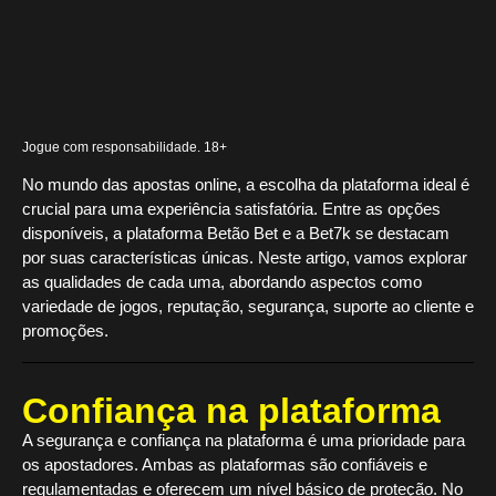
Jogue com responsabilidade. 18+
No mundo das apostas online, a escolha da plataforma ideal é
crucial para uma experiência satisfatória. Entre as opções
disponíveis, a plataforma
Betão Bet
e a Bet7k se destacam
por suas características únicas. Neste artigo, vamos explorar
as qualidades de cada uma, abordando aspectos como
variedade de jogos, reputação, segurança, suporte ao cliente e
promoções.
Confiança na plataforma
A segurança e confiança na plataforma é uma prioridade para
os apostadores. Ambas as plataformas são
confiáveis
e
regulamentadas e oferecem um nível básico de proteção. No