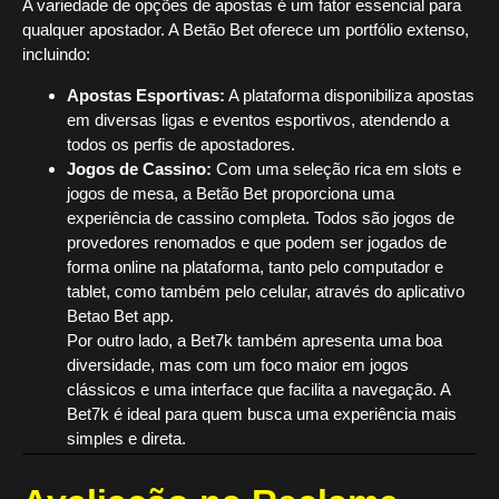
A variedade de opções de apostas é um fator essencial para
qualquer apostador. A Betão Bet oferece um portfólio extenso,
incluindo:
Apostas Esportivas:
A plataforma disponibiliza apostas
em diversas ligas e eventos esportivos, atendendo a
todos os perfis de apostadores.
Jogos de Cassino:
Com uma seleção rica em slots e
jogos de mesa, a Betão Bet proporciona uma
experiência de cassino completa. Todos são jogos de
provedores renomados e que podem ser jogados de
forma online na plataforma, tanto pelo computador e
tablet, como também pelo celular, através do aplicativo
Betao Bet app
.
Por outro lado, a Bet7k também apresenta uma boa
diversidade, mas com um foco maior em jogos
clássicos e uma interface que facilita a navegação. A
Bet7k é ideal para quem busca uma experiência mais
simples e direta.